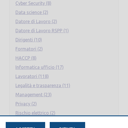
Cyber Security (8)
Data science (2)
Datore di Lavoro (2)
Datore di Lavoro RSPP (1)
Dirigenti (10)
Formatori (2)
HACCP (8)
Informatica ufficio (17)
Lavoratori (118)
Legalità e trasparenza (11)
Management (23)
Privacy (2)
Rischio elettrico (2)
RLS (4)