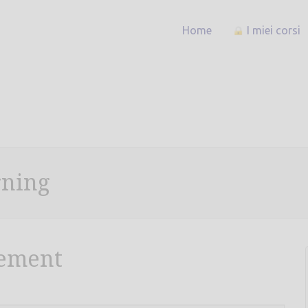
Home
I miei corsi
rning
gement